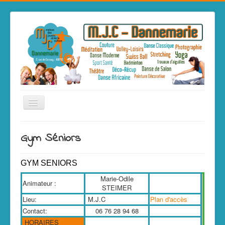
La M.J.C
Gym Séniors
Contact
Actualité
GYM SENIORS
Archives
Marie-Odile
Animateur :
STEIMER
Accueil
Lieu:
M.J.C
Plan d'accès
Contact:
06 76 28 94 68
Les activités
HORAIRES